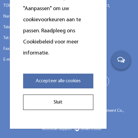
TOEVOEGEN:No.388 Xinggang Road, Chongchuan District,
"Aanpassen" om uw
Nantong City, 226000, provincie Jiangsu, China.
cookievoorkeuren aan te
Telefoon: +86-13917089379
passen. Raadpleeg ons
Tel:+86-13917089379
Cookiebeleid voor meer
Fax: +86-0513-85663366
informatie.
E-mail:
louislu@kingstarlaundry.com
Accepteer alle cookies
Sluit
Auteursrecht ©
Jiangsu Chuandao Intelligent Equipment Co.,
Ltd.
Privacy
Technical Support ：
Smart Cloud