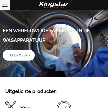
EEN WERELDWIJDE FABRIKANT IN DE
WASAPPARATUUR
LEES MEER
Uitgelichte producten
20