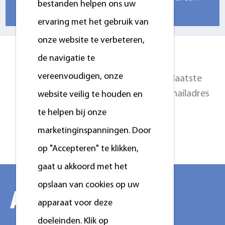
bestanden helpen ons uw
delicate ...
ervaring met het gebruik van
onze website te verbeteren,
NEEM CONTACT OP
de navigatie te
vereenvoudigen, onze
Voor exclusieve aanbiedingen en de laatste
aanbiedingen, meld u aan door uw e-mailadres
website veilig te houden en
hieronder in te vullen.
te helpen bij onze
marketinginspanningen. Door
Neem contact op
op "Accepteren" te klikken,
gaat u akkoord met het
opslaan van cookies op uw
apparaat voor deze
doeleinden. Klik op