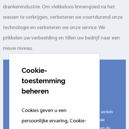
drankenindustrie. Om vlekkeloos linnengoed na het
e
wassen te verkrijgen, verbeteren we voortdurend onze
m
technologie en verbeteren we onze service. We
prikkelen uw verbeelding en tillen uw bedrijf naar een
nieuw niveau.
Cookie-
NIEUWS
toestemming
2026-07-31
beheren
Uitgebreide gids voor essentiële
reductiemiddelen voor waswinkels
Cookies geven u een
Tijdens dagelijkse werkzaamheden, de meeste was winkels
staan voor vier uitdagingen: het verwijderen van gele
persoonlijke ervaring, Сookie-
vlekken op wit katoen en linnen, het beschermen van de