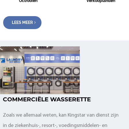
Octrooien
Verkooplanden
LEES MEER
COMMERCIËLE WASSERETTE
Zoals we allemaal weten, kan Kingstar van dienst zijn
D
in de ziekenhuis-, resort-, voedingsmiddelen- en
b