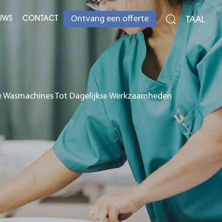
UWS
CONTACT
TAAL
Ontvang een offerte
ële Wasmachines Tot Dagelijkse Werkzaamheden