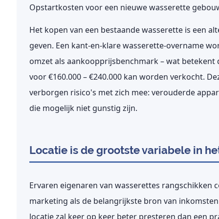
Opstartkosten voor een nieuwe wasserette gebouwd
Het kopen van een bestaande wasserette is een al
geven. Een kant-en-klare wasserette-overname wo
omzet
als aankoopprijsbenchmark – wat betekent da
voor €160.000 – €240.000 kan worden verkocht. Dez
verborgen risico's met zich mee: verouderde appa
die mogelijk niet gunstig zijn.
Locatie is de grootste variabele in h
Ervaren eigenaren van wasserettes rangschikken co
marketing als de belangrijkste bron van inkomste
locatie zal keer op keer beter presteren dan een pr