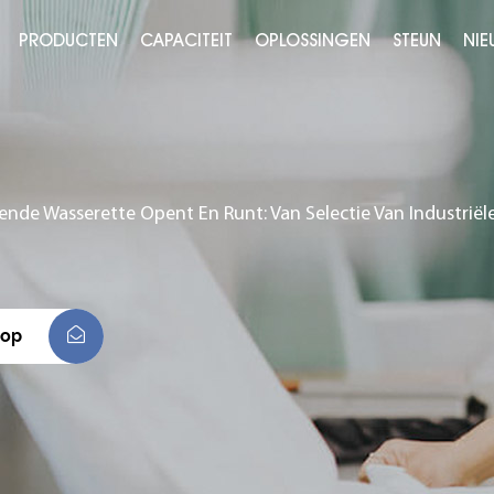
PRODUCTEN
CAPACITEIT
OPLOSSINGEN
STEUN
NIE
nde Wasserette Opent En Runt: Van Selectie Van Industri
 op