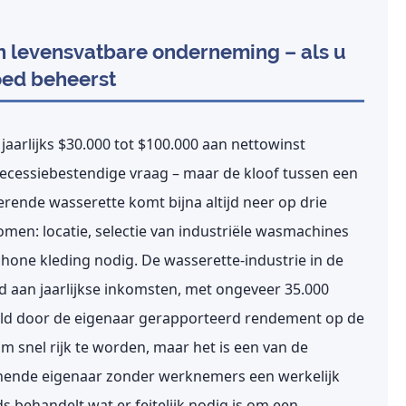
n levensvatbare onderneming – als u
oed beheerst
aarlijks $30.000 tot $100.000 aan nettowinst
recessiebestendige vraag – maar de kloof tussen een
rende wasserette komt bijna altijd neer op drie
en: locatie, selectie van industriële wasmachines
hone kleding nodig. De wasserette-industrie in de
rd aan jaarlijkse inkomsten, met ongeveer 35.000
ddeld door de eigenaar gerapporteerd rendement op de
om snel rijk te worden, maar het is een van de
nende eigenaar zonder werknemers een werkelijk
ehandelt wat er feitelijk nodig is om een ​​