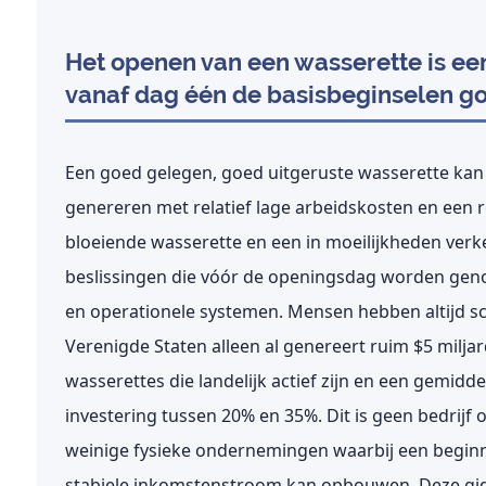
Het openen van een wasserette is ee
vanaf dag één de basisbeginselen g
Een goed gelegen, goed uitgeruste wasserette kan j
genereren met relatief lage arbeidskosten en een 
bloeiende wasserette en een in moeilijkheden verke
beslissingen die vóór de openingsdag worden genom
en operationele systemen.
Mensen hebben altijd sc
Verenigde Staten alleen al genereert ruim $5 milja
wasserettes die landelijk actief zijn en een gemi
investering tussen 20% en 35%. Dit is geen bedrijf 
weinige fysieke ondernemingen waarbij een begin
stabiele inkomstenstroom kan opbouwen. Deze gids b